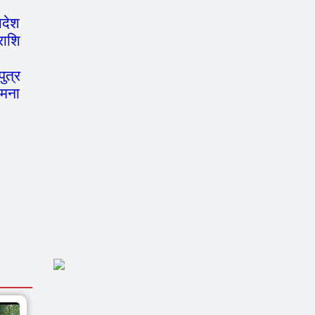
आदेश
राशि
ुत्र
जमना