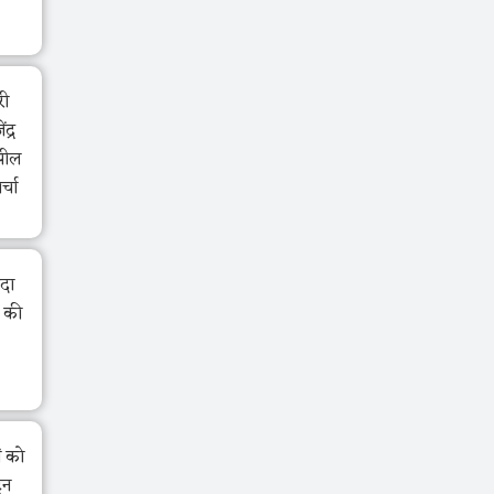
री
द्र
झील
र्चा
ंदा
ा की
ं को
ेन