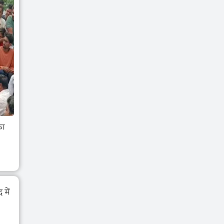
का
में