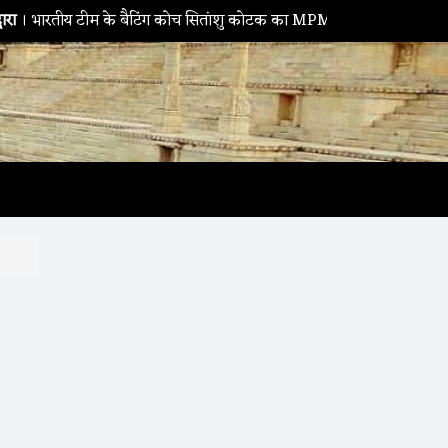
तीय टीम के बैटिंग कोच सितांशु कोटक का MPMSC दौरा, युवा क्रिकेटरों को द