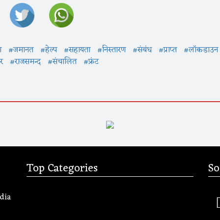
ा
#जमानत
#हेल्प
#सहायता
#निस्तारण
#संबंध
#प्राप्त
#लाॅकडाउन
ार
#राजसमन्द
#संचालित
#फ्रंट
Top Categories
So
dia