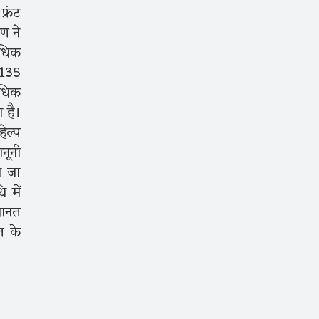
्रंट
ण ने
िधिक
2135
िधिक
 है।
ेल्प
नूनी
ा जा
 में
जमानत
त के