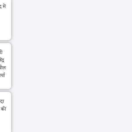
में
री
द्र
झील
र्चा
ंदा
ा की