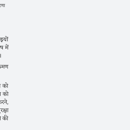
इयों
 में
ै।
्रमण
ल को
ा को
रने,
क्षा
ी की