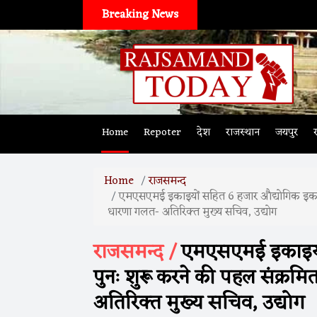
Breaking News
Home
Repoter
देश
राजस्थान
जयपुर
Home
राजसमन्द
एमएसएमई इकाइयों सहित 6 हजार औद्योगिक इकाइयों
धारणा गलत- अतिरिक्त मुख्य सचिव, उद्योग
राजसमन्द /
एमएसएमई इकाइयों 
पुनः शुरू करने की पहल संक्रम
अतिरिक्त मुख्य सचिव, उद्योग