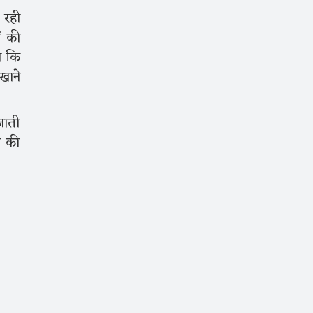
 रही
ं की
हा कि
खाने
जाती
च की