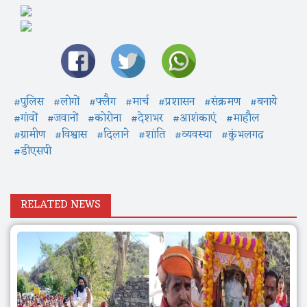
#पुलिस
#लोगों
#फ्लैग
#मार्च
#प्रशासन
#संक्रमण
#बनाये
#गांवों
#जवानों
#कोरोना
#देशभर
#आशंकाएं
#माहौल
#ग्रामीण
#विश्वास
#दिलाने
#शांति
#व्यवस्था
#कुंभलगढ
#डीएसपी
RELATED NEWS