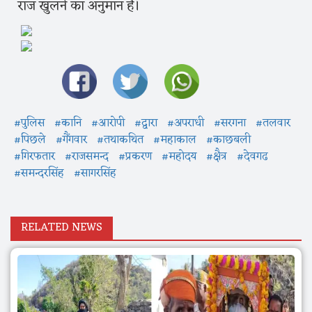
राज खुलने का अनुमान है।
#पुलिस
#कानि
#आरोपी
#द्वारा
#अपराधी
#सरगना
#तलवार
#पिछले
#गैंगवार
#तथाकथित
#महाकाल
#काछबली
#गिरफतार
#राजसमन्द
#प्रकरण
#महोदय
#क्षैत्र
#देवगढ
#समन्दरसिंह
#सागरसिंह
RELATED NEWS