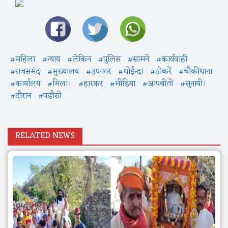
#महिला
#न्याय
#लेकिन
#पुलिस
#सामने
#कार्यवाही
#राजसमंद
#मुख्यालय
#उपनगर
#धोईन्दा
#ठोकरें
#चौकीथाना
#कार्यालय
#मिला।
#हारकर
#मीडिया
#आपबीती
#सुनायी।
#दौरान
#पडौसी
RELATED NEWS