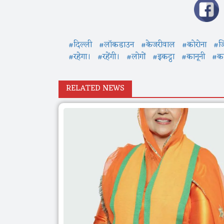
#दिल्ली
#लॉकडाउन
#केजरीवाल
#कोरोना
#जि
#रहेगा।
#रहेंगी।
#लोगों
#इकट्ठा
#कानूनी
#कार
RELATED NEWS