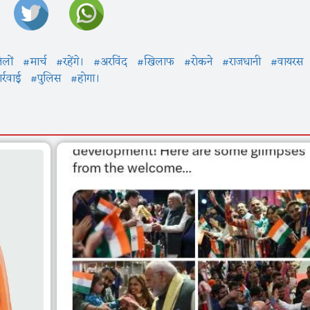
लों
#मार्च
#रहेंगे।
#अरविंद
#खिलाफ
#रोकने
#राजधानी
#वायरस
्रवाई
#पुलिस
#होगा।