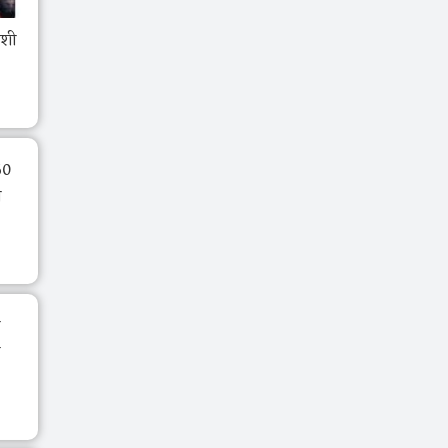
ोशी
60
व