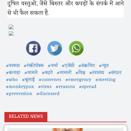
दूषित वस्तुओं, जैसे बिस्तर और कपड़ों के संपर्क में आने
से भी फैल सकता है.
#वायरस
#मंकीपॉक्स
#चर्चा
#एजेंसी
#संक्रमित
#न्यूज
#कनाडा
#मामले
#बढ़ते
#मामलों
#विश्व
#स्वास्थ्य
#संगठन
#who
#बुलाई
#convenes
#emergency
#meeting
#monkeypox
#virus
#reasons
#spread
#prevention
#discussed
RELATED NEWS