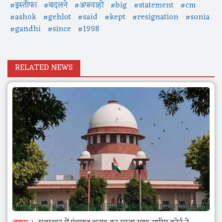
#इस्तीफा
#बदलने
#अफवाहों
#big
#statement
#cm
#ashok
#gehlot
#said
#kept
#resignation
#sonia
#gandhi
#since
#1998
RELATED NEWS