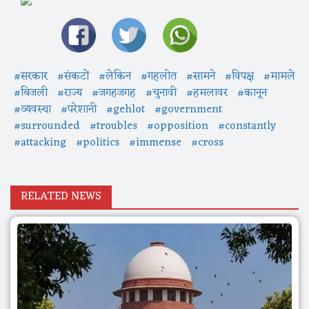
#सरकार
#संकटों
#लेकिन
#गहलोत
#सामने
#विपक्ष
#मामले
#बिजली
#राज्य
#जगहजगह
#चुनावी
#हमलावर
#कानून
#व्यवस्था
#परेशानी
#gehlot
#government
#surrounded
#troubles
#opposition
#constantly
#attacking
#politics
#immense
#cross
RELATED NEWS