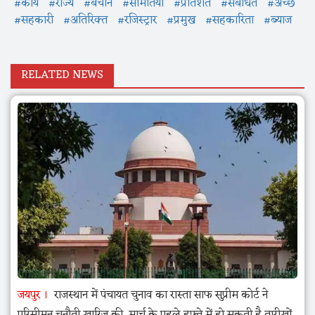
#कार्य
#राज्य
#बेचान
#समितियों
#प्रतिशत
#संबंधित
#अच्छे
#सहकारी
#अतिरिक्त
#रजिस्ट्रार
#प्रमुख
#सहकारिता
#ब्याज
RELATED NEWS
जयपुर
राजस्थान में पंचायत चुनाव का रास्ता साफ सुप्रीम कोर्ट ने
परिसीमन चुनौती खारिज की, मार्च के पहले हफ्ते में हो सकती है तारीखों