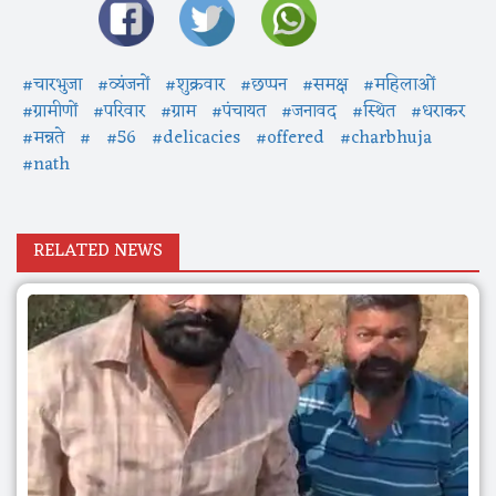
#चारभुजा
#व्यंजनों
#शुक्रवार
#छप्पन
#समक्ष
#महिलाओं
#ग्रामीणों
#परिवार
#ग्राम
#पंचायत
#जनावद
#स्थित
#धराकर
#मन्नते
#
#56
#delicacies
#offered
#charbhuja
#nath
RELATED NEWS