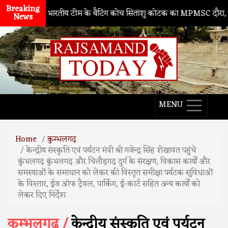
Breaking
रा
। भारतीय टीम के बैटिंग कोच सितांशु कोटक का MPMSC दौरा, युवा क्रिकेटरो
News
MENU
Home
कुम्भलगढ़
केन्द्रीय संस्कृति एवं पर्यटन मंत्री श्री गजेन्द्र सिंह शेखावत पहुंचे
कुंभलगढ़ कुंभलगढ़ और चित्तौड़गढ़ दुर्ग के संरक्षण, विकास कार्यों और
समस्याओं के समाधान को लेकर की विस्तृत समीक्षा पर्यटक सुविधाओं
के विस्तार, ईज ऑफ ट्रैवल, पार्किंग, ई-कार्ट सहित अन्य कार्यों को
लेकर दिए निर्देश
कुम्भलगढ़ /
केन्द्रीय संस्कृति एवं पर्यटन