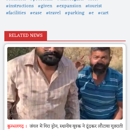
#instructions
#given
#expansion
#tourist
#facilities
#ease
#travel
#parking
#e
#cart
RELATED NEWS
कुम्भलगढ़
जंगल में गिरा ड्रोन, स्थानीय युवक ने ढूंढकर लौटाया गुजराती