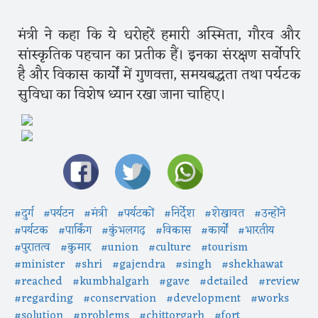
मंत्री ने कहा कि ये धरोहरें हमारी अस्मिता, गौरव और
सांस्कृतिक पहचान का प्रतीक हैं। इनका संरक्षण सर्वोपरि
है और विकास कार्यों में गुणवत्ता, समयबद्धता तथा पर्यटक
सुविधा का विशेष ध्यान रखा जाना चाहिए।
#दुर्ग
#पर्यटन
#मंत्री
#पर्यटकों
#निर्देश
#शेखावत
#उन्होंने
#पर्यटक
#पार्किंग
#कुंभलगढ़
#विकास
#कार्यों
#भारतीय
#पुरातत्व
#कुमार
#union
#culture
#tourism
#minister
#shri
#gajendra
#singh
#shekhawat
#reached
#kumbhalgarh
#gave
#detailed
#review
#regarding
#conservation
#development
#works
#solution
#problems
#chittorgarh
#fort