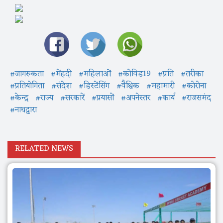
#जागरुकता
#मेंहदी
#महिलाओं
#कोविड19
#प्रति
#तरीका
#प्रतियोगिता
#संदेश
#डिस्टेंसिंग
#वैश्विक
#महामारी
#कोरोना
#केन्द्र
#राज्य
#सरकारें
#प्रयासों
#अपनेस्तर
#कार्य
#राजसमंद
#नाथद्वारा
RELATED NEWS