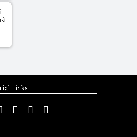
े
 से
cial Links