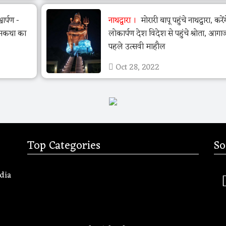
वार्पण -
नाथद्वारा
मोरारी बापू पहुंचे नाथद्वारा, करेंग
रामकथा का
लोकार्पण देश विदेश से पहुंचे श्रोता, आगाज
पहले उत्सवी माहौल
Oct 28, 2022
Top Categories
So
dia