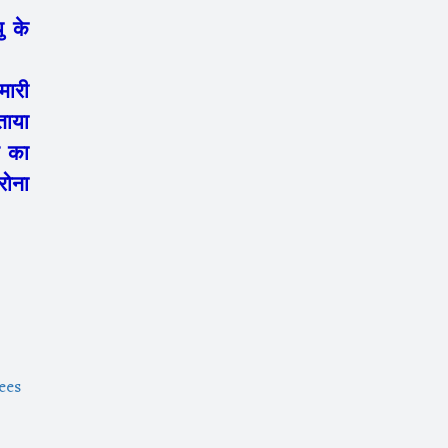
 के
मारी
ताया
 का
रोना
ees