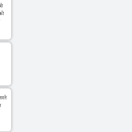
से
रको
ारने
ण