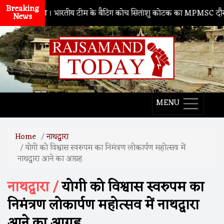
Breaking
ाथद्वारा
। भारतीय टीम के बैटिंग कोच सितांशु कोटक का MPMSC दौरा, युवा क्रि
News
MENU
Home
नाथद्वारा
योगी को विश्वास स्वरुपम का निमंत्रण लोकार्पण महोत्सव में
नाथद्वारा आने का आग्रह
नाथद्वारा /
योगी को विश्वास स्वरुपम का
निमंत्रण लोकार्पण महोत्सव में नाथद्वारा
आने का आग्रह