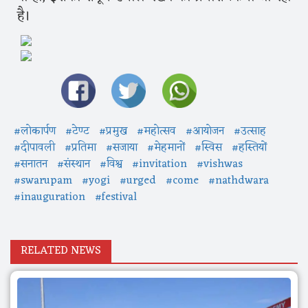
है।
#लोकार्पण
#टेण्ट
#प्रमुख
#महोत्सव
#आयोजन
#उत्साह
#दीपावली
#प्रतिमा
#सजाया
#मेहमानों
#स्विस
#हस्तियों
#सनातन
#संस्थान
#विश्व
#invitation
#vishwas
#swarupam
#yogi
#urged
#come
#nathdwara
#inauguration
#festival
RELATED NEWS