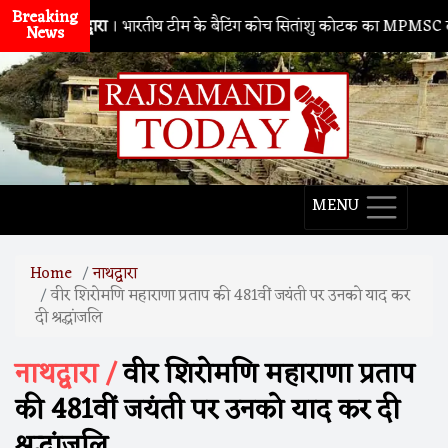
Breaking
नाथद्वारा
। भारतीय टीम के बैटिंग कोच सितांशु कोटक का MPMSC दौरा, युवा 
News
MENU
Home
नाथद्वारा
वीर शिरोमणि महाराणा प्रताप की 481वीं जयंती पर उनको याद कर
दी श्रद्धांजलि
नाथद्वारा /
वीर शिरोमणि महाराणा प्रताप
की 481वीं जयंती पर उनको याद कर दी
श्रद्धांजलि