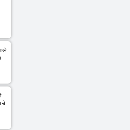
ारने
ण
े
 से