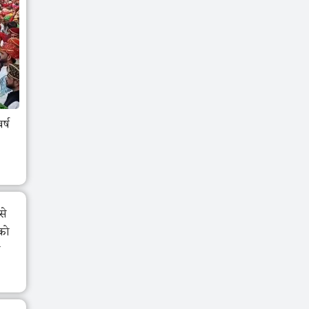
र्ष
से
रको