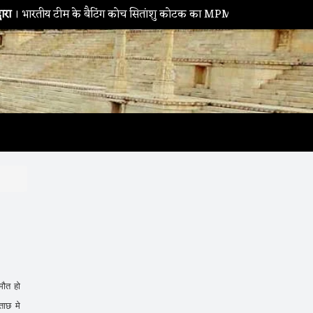
तीय टीम के बैटिंग कोच सितांशु कोटक का MPMSC दौरा, युवा क्रिकेटरों को दि
मौत हो
ताछ मे