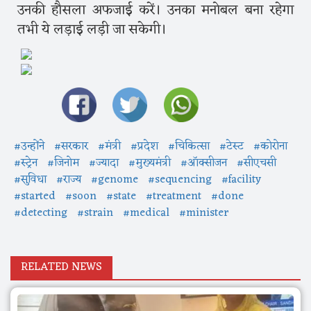
उनकी हौसला अफजाई करें। उनका मनोबल बना रहेगा
तभी ये लड़ाई लड़ी जा सकेगी।
#उन्होंने
#सरकार
#मंत्री
#प्रदेश
#चिकित्सा
#टेस्ट
#कोरोना
#स्ट्रेन
#जिनोम
#ज्यादा
#मुख्यमंत्री
#ऑक्सीजन
#सीएचसी
#सुविधा
#राज्य
#genome
#sequencing
#facility
#started
#soon
#state
#treatment
#done
#detecting
#strain
#medical
#minister
RELATED NEWS