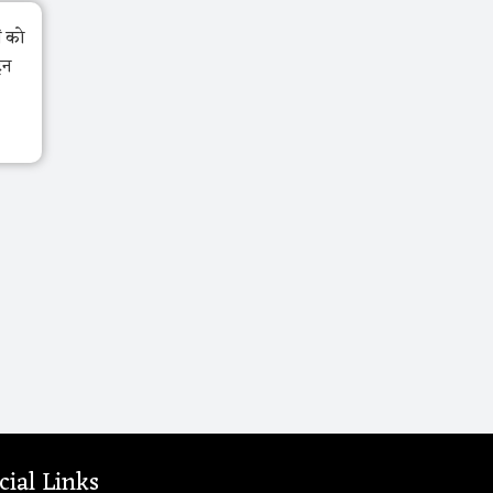
ं को
ेन
cial Links