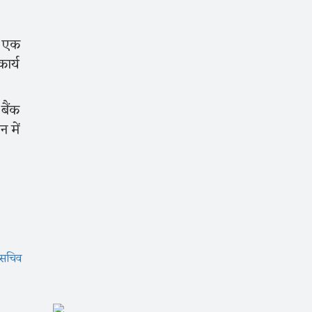
ण एक
ार्य
बैंक
 में
सचिव