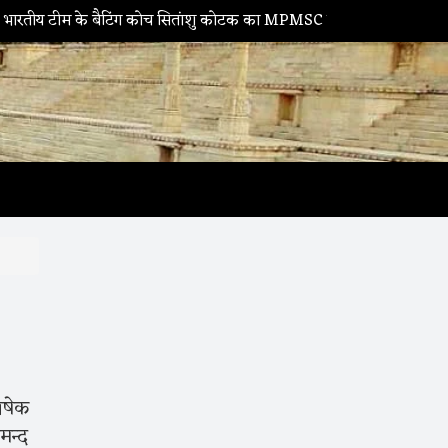
म के बैटिंग कोच सितांशु कोटक का MPMSC दौरा, युवा क्रिकेटरों को दिए सफलत
िषेक
मन्द