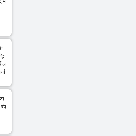
में
री
द्र
झील
र्चा
ंदा
ा की