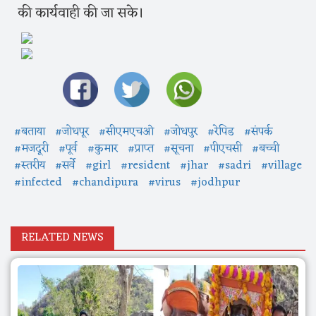
की कार्यवाही की जा सके।
#बताया
#जोधपूर
#सीएमएचओ
#जोधपुर
#रेपिड
#संपर्क
#मजदूरी
#पूर्व
#कुमार
#प्राप्त
#सूचना
#पीएचसी
#बच्ची
#स्तरीय
#सर्वे
#girl
#resident
#jhar
#sadri
#village
#infected
#chandipura
#virus
#jodhpur
RELATED NEWS