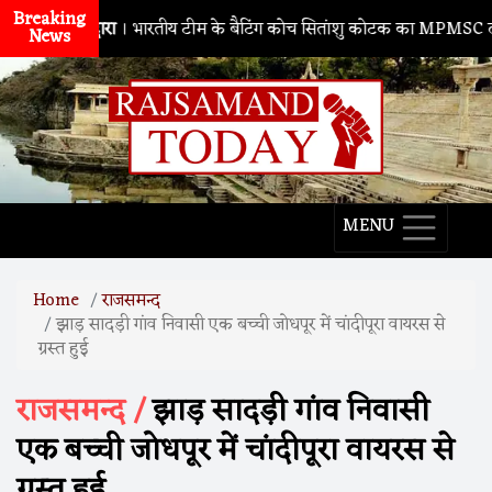
Breaking
ाथद्वारा
। भारतीय टीम के बैटिंग कोच सितांशु कोटक का MPMSC दौरा, युवा क्रि
News
MENU
Home
राजसमन्द
झाड़ सादड़ी गांव निवासी एक बच्ची जोधपूर में चांदीपूरा वायरस से
ग्रस्त हुई
राजसमन्द /
झाड़ सादड़ी गांव निवासी
एक बच्ची जोधपूर में चांदीपूरा वायरस से
ग्रस्त हुई