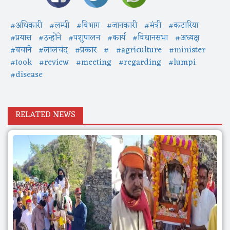
#अधिकारी
#लम्पी
#विभाग
#जानकारी
#मंत्री
#कटारिया
#प्रयास
#उन्होंने
#पशुपालन
#कार्य
#विधानसभा
#अध्यक्ष
#बचाने
#लालचंद
#प्रकार
#
#agriculture
#minister
#took
#review
#meeting
#regarding
#lumpi
#disease
RELATED NEWS