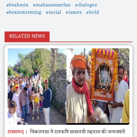
#brahmin
#mahasammelan
#dialogue
#brainstorming
#social
#issues
#held
RELATED NEWS
राजसमन्द
चिकलवास में राजऋषि सरसलजी महाराज की जन्मजयंती