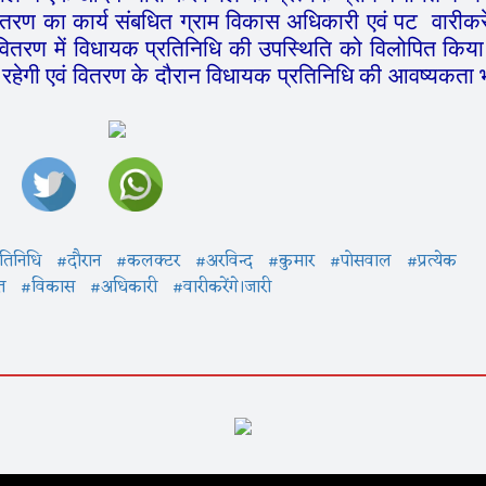
ितरण
का
कार्य
संबधित
ग्राम
विकास
अधिकारी
एवं
पट वारी
कर
वितरण
में
विधायक
प्रतिनिधि
की
उपस्थिति
को
विलोपित
किया
रहेगी
एवं
वितरण
के
दौरान
विधायक
प्रतिनिधि
की
आवष्यकता
रतिनिधि
#दौरान
#कलक्टर
#अरविन्द
#कुमार
#पोसवाल
#प्रत्येक
त
#विकास
#अधिकारी
#वारीकरेंगे।जारी