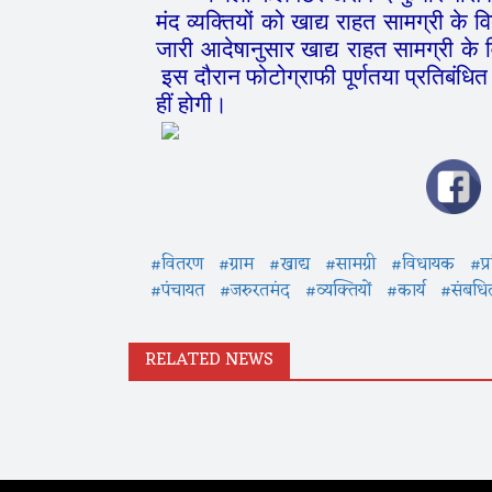
मंद
व्यक्तियों
को
खाद्य
राहत
सामग्री
के
व
जारी
आदेषानुसार
खाद्य
राहत
सामग्री
के
इस
दौरान
फोटोग्राफी
पूर्णतया
प्रतिबंधित
हीं
होगी।
#वितरण
#ग्राम
#खाद्य
#सामग्री
#विधायक
#प्
#पंचायत
#जरुरतमंद
#व्यक्तियों
#कार्य
#संबधि
RELATED NEWS