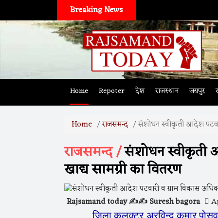
Breaking News
Home
Repoter
देश
राजस्थान
जयपुर
Home
राजसमन्द
संशोधन स्वीकृती आदेश पटवार
राजसमन्द /
संशोधन स्वीकृती आ
खाद्य सामग्री का वितरण
Rajsamand today ✍️✍️ Suresh bagora
Ap
जिला
कलक्टर
अरविन्द
कुमार
पोस