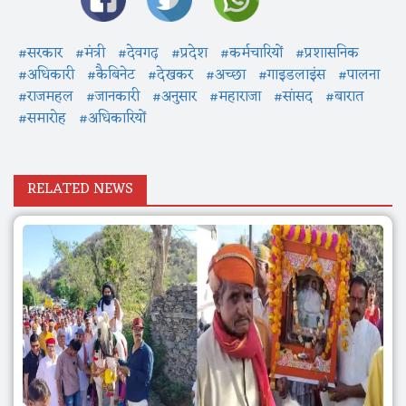
#सरकार
#मंत्री
#देवगढ़
#प्रदेश
#कर्मचारियों
#प्रशासनिक
#अधिकारी
#कैबिनेट
#देखकर
#अच्छा
#गाइडलाइंस
#पालना
#राजमहल
#जानकारी
#अनुसार
#महाराजा
#सांसद
#बारात
#समारोह
#अधिकारियों
RELATED NEWS