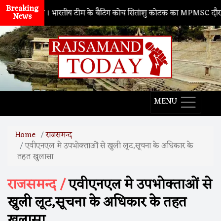
Breaking
नाथद्वारा
। भारतीय टीम के बैटिंग कोच सितांशु कोटक का MPMSC दौरा, युवा क्र
News
MENU
Home
राजसमन्द
एवीएनएल मे उपभोक्ताओं से खुली लूट,सूचना के अधिकार के
तहत खुलासा
राजसमन्द /
एवीएनएल मे उपभोक्ताओं से
खुली लूट,सूचना के अधिकार के तहत
खुलासा