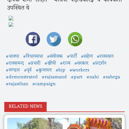
दीपक शर्मा सहित भाजपा पदधिकारई व कार्यकर्ता
उपस्थित थे
#भाजपा
#विधानसभा
#संयोजक
#पार्टी
#सहेगा
#राजस्थान
#राजसमन्द
#प्रभारी
#खींची
#राज्य
#सरकार
#प्रदर्शन
#मण्डल
#पूर्व
#कुमावत
#bjp
#workers
#demonstrated
#rajsamand
#part
#nahi
#sahega
#rajasthan
#campaign
RELATED NEWS