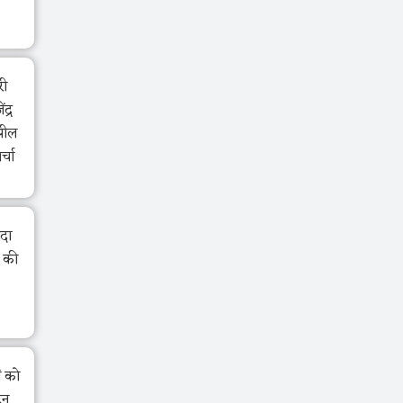
री
द्र
झील
र्चा
ंदा
ा की
ं को
ेन