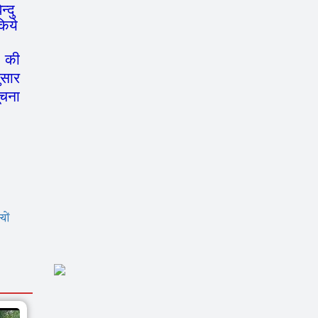
्दु
किये
ा की
ुसार
ूचना
यों