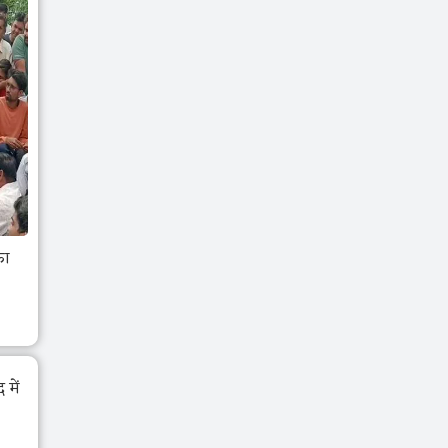
का
में