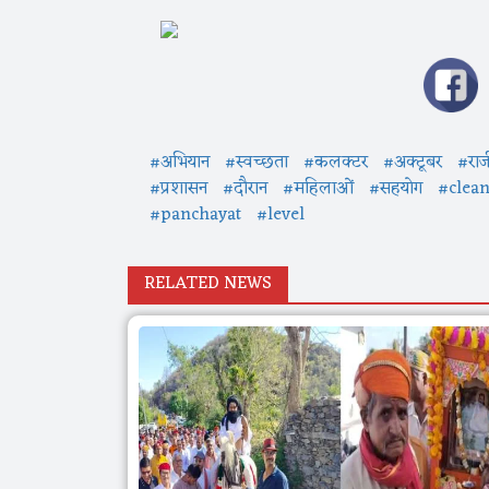
#अभियान
#स्वच्छता
#कलक्टर
#अक्टूबर
#राज
#प्रशासन
#दौरान
#महिलाओं
#सहयोग
#clean
#panchayat
#level
RELATED NEWS