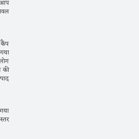
ए आप
 नवल
कैंप
 गया
 लोग
ी की
्पाद
 गया
स्तर