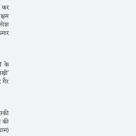
ा कर
क्षम
नरेश
ुमार
ं के
सखी’
 गैर
िसकी
ी की
राम)