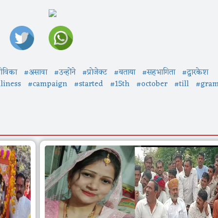
ीविका
#असावा
#उन्होंने
#प्रोजेक्ट
#बताया
#सहभागिता
#द्वारकेश
liness
#campaign
#started
#15th
#october
#till
#gra