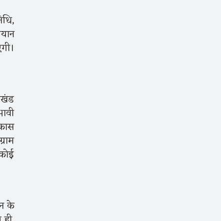
िधि,
ियान
एगी।
पखंड
भावी
िकास
्राम
 कोई
न के
 ही,