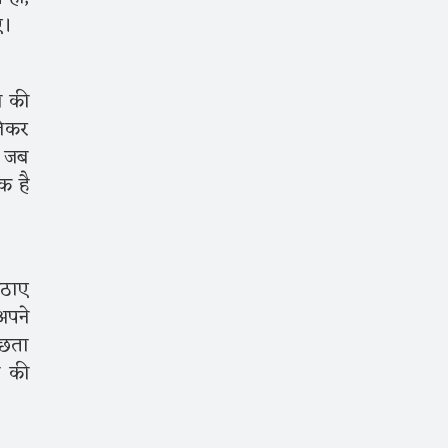
ए।
ल की
लेकर
ै जब
क है
उठाए
अपने
्छता
े की