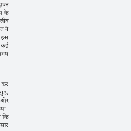
दावन
का के
सजीव
ंत ने
ए। इस
ुए कई
तिमय
ढ़ कर
 गुड़,
ी ओर
िया।
ा कि
ंसार