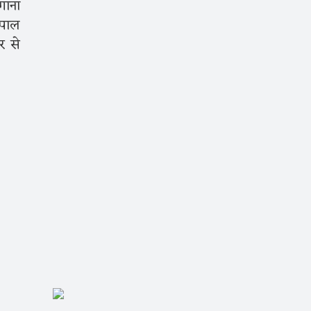
गाना
ोपाल
र से