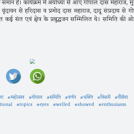
 समान है। कार्यक्रम में अयोध्या से आए गोपाल दास महाराज, मुं
ंदावन से हरिदास व प्रमोद दास महाराज, दादू संप्रदाय से ग
 कई संत एवं क्षेत्र के प्रबुद्धजन सम्मिलित थे। समिति की ओ
ला
#महोत्सव
#गोपाल
#समिति
#वर्णन
#भक्ति
#जिसमें
#गौसेवा
ional
#topics
#eyes
#welled
#showed
#enthusiasm