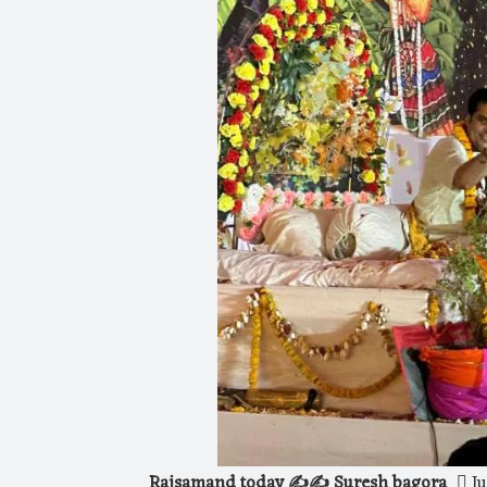
Rajsamand today ✍️✍️ Suresh bagora
Ju