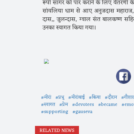
रूपी सागर को पार कराने के लिए वैतरणी के
सांवलिया धाम से आए अनुजदास महाराज, वृ
दास,, जुलन्दास, ग्वाल संत बालकष्ण सहित
उनका स्वागत किया गया।
#मीरां
#प्रभु
#मीरांबाई
#किया
#दौरान
#गौशा
#स्वागत
#प्रेम
#devotees
#became
#emot
#supporting
#gauseva
RELATED NEWS