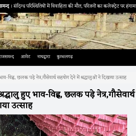
ों में विवाहिता की मौत, परिजनों का कलेक्ट्रेट पर हंगामा
राजसमन्द
। बेमौसम 
राजसमन्द
आमेट
नाथद्वारा
कुम्भलगढ़
हुए भाव-विह्ल, छलक पड़े नेत्र,गौसेवार्थ सहयोग देने में श्रद्धालुओं ने दिखाया उत्साह
श्रद्धालु हुए भाव-विह्ल, छलक पड़े नेत्र,गौसेवार्थ
खाया उत्साह