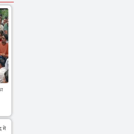
का
में