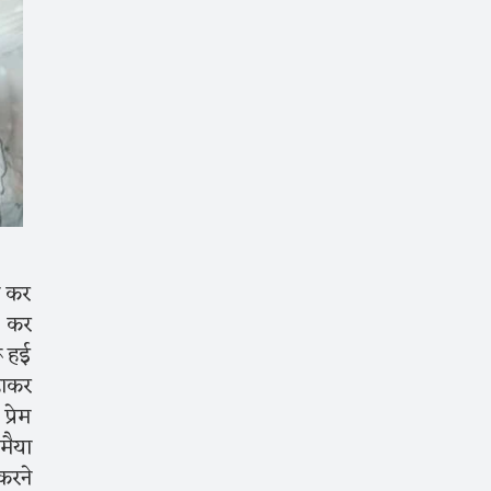
ी कर
र कर
ू हई
ढ़ाकर
्रेम
मैया
करने