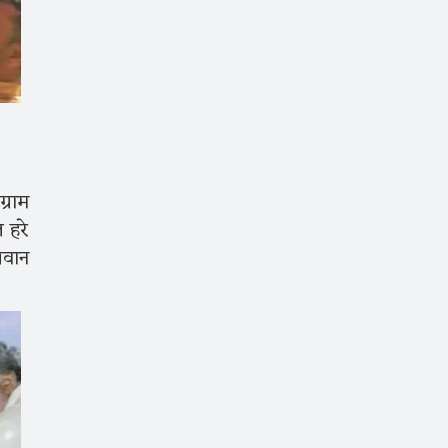
्राम
 हरे
भगवान