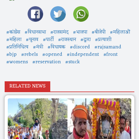
#कांग्रेस
#विधानसभा
#राजसमंद
#भाजपा
#बीजेपी
#महिलाओं
#महिला
#चुनाव
#पार्टी
#राजस्थान
#द्वारा
#प्रत्याशी
#प्रतिनिधित्व
#मंत्री
#विधायक
#discord
#rajsamand
#bjp
#rebels
#opened
#independent
#front
#womens
#reservation
#stuck
RELATED NEWS