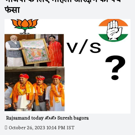
फंसा
Rajsamand today ✍️✍️ Suresh bagora
October 26, 2023 10:14 PM IST