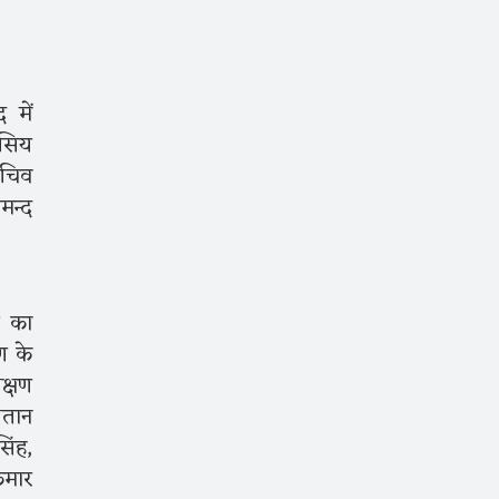
 में
ासिय
सचिव
मन्द
त का
ण के
क्षण
ैतान
िंह,
ुमार