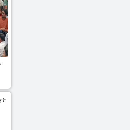
का
में