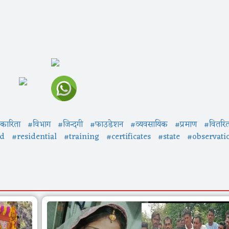
।
कारिता
#विभाग
#जिन्दगी
#फाउडेशन
#व्यवसायिक
#प्रमाण
#वितरि
ed
#residential
#training
#certificates
#state
#observati