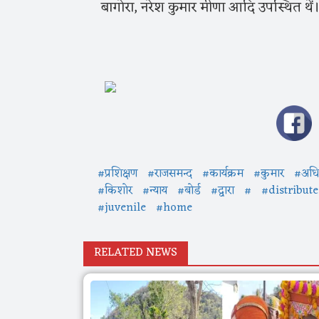
बागोरा, नरेश कुमार मीणा आदि उपस्थित थें
#प्रशिक्षण
#राजसमन्द
#कार्यक्रम
#कुमार
#अधि
#किशोर
#न्याय
#बोर्ड
#द्वारा
#
#distribut
#juvenile
#home
RELATED NEWS