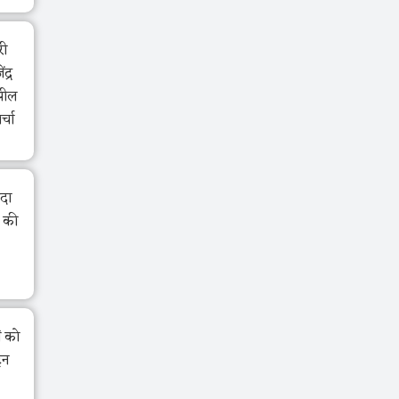
री
द्र
झील
र्चा
ंदा
ा की
ं को
ेन