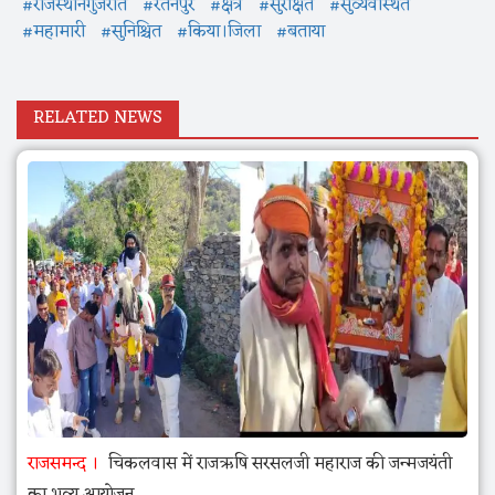
#राजस्थानगुजरात
#रतनपुर
#क्षेत्र
#सुरक्षित
#सुव्यवस्थित
#महामारी
#सुनिश्चित
#किया।जिला
#बताया
RELATED NEWS
राजसमन्द
चिकलवास में राजऋषि सरसलजी महाराज की जन्मजयंती
का भव्य आयोजन,