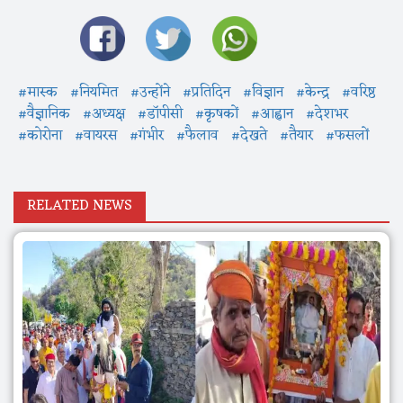
#मास्क
#नियमित
#उन्होंने
#प्रतिदिन
#विज्ञान
#केन्द्र
#वरिष्ठ
#वैज्ञानिक
#अध्यक्ष
#डॉपीसी
#कृषकों
#आह्वान
#देशभर
#कोरोना
#वायरस
#गंभीर
#फैलाव
#देखते
#तैयार
#फसलों
RELATED NEWS