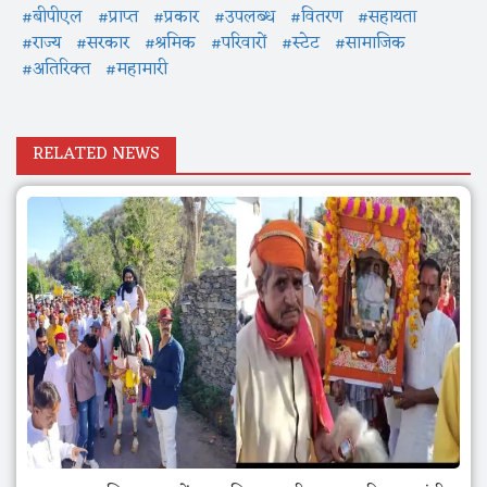
#बीपीएल
#प्राप्त
#प्रकार
#उपलब्ध
#वितरण
#सहायता
#राज्य
#सरकार
#श्रमिक
#परिवारों
#स्टेट
#सामाजिक
#अतिरिक्त
#महामारी
RELATED NEWS