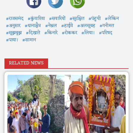
#राजसमंद
#कुंवारिया
#सवारियों
#सुरक्षित
#पंहुची
#लेकिन
#अनुसार
#थानाक्षैत्र
#नेश्नल
#हाईवे
#अलसुबह
#गनीमत
#सूझबूझ
#दिखाते
#किनारे
#रोककर
#लिया।
#परिषद
#पाया।
#सामान
RELATED NEWS