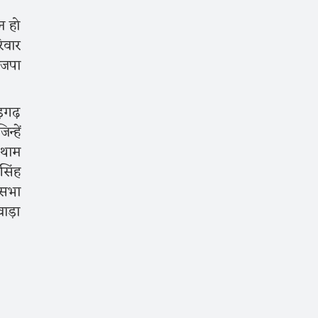
न हो
िवार
ाजपा
ड़गढ़
्हें
 थाम
सिंह
कसभा
ाड़ा