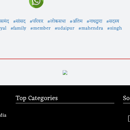
जसमंद
#सांसद
#परिवार
#लोकसभा
#अंतिम
#नाथद्वारा
#सदस्य
yal
#family
#member
#udaipur
#mahendra
#singh
Top Categories
So
dia