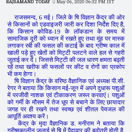
RAJSAMAND TODAY
May 06, 2020 06:32 PM IST
राजसमन्द, 6 मई। जिले के षि विज्ञान केंद्र की ओर
से किसानों को एडवाइजरी जारी कर दिशा निर्देश दिए है,
कि किसान कोविड-19 के लॉकडान के समय में
सामाजिक दूरी को ध्यान में रखते हुए तथा मुंह पर मास्क
लगाकर रबी की फसल की कटाई के बाद ग्रीष्म काल में
खाली पड़े हुए खेतों को मिट्टी पलटने वाले हल से गहरी
जुताई कर दें। जिससे मिट्टी की जल धारण क्षमता बढ़ती
रहें तथा खरीफ की फसलों पर कीट व रोगों का प्रकोप
भी कम हेागा।
षि विज्ञान केंद्र के वरिष्ठ वैज्ञानिक एवं अध्यक्ष पी.सी.
रेगर ने बताया कि किसान मई-जून में अपने दुधारू पशुओं
में परजीवी नाशक एवं टीकाकरण जरूर करवाएं। पशुओं
को गर्मी के मौसम में तेज धूप से बचाने के लिए छायादार
जगह पर ही रखने तथा स्वच्छ एवं शीतल पेयजल की
आपूर्ति अवश्य करें।
केंद्र के मृदा वैज्ञानिक ड. मनीराम ने बताया कि
ग्रीष्मकालीन जुलाई से षि में पैदावार की बढ़ोतरी होती है,