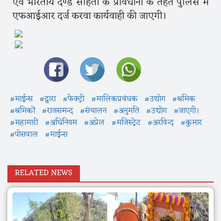
एवं भारतीय दण्ड संहिता के प्रावधानों के तहत पुलिस में
एफआईआर दर्ज करवा कार्यवाही की जाएगी।
#माईन्स
#द्वारा
#फेक्ट्री
#मालिकप्रबंधक
#उद्योग
#श्रमिक
#श्रमिकों
#राजसमन्द
#संचालन
#अनुमति
#उद्योग
#जाएगी।
#महामारी
#अधिनियम
#अप्रेल
#मजिस्ट्रेट
#अरविन्द
#कुमार
#पोसवाल
#माईन्स
RELATED NEWS