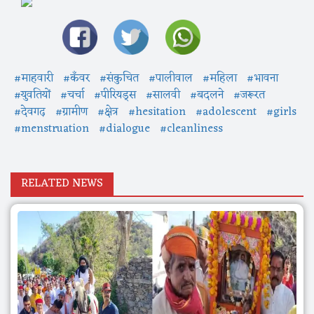
#माहवारी
#कँवर
#संकुचित
#पालीवाल
#महिला
#भावना
#युवतियों
#चर्चा
#पीरियड्स
#सालवी
#बदलने
#जरूरत
#देवगढ़
#ग्रामीण
#क्षेत्र
#hesitation
#adolescent
#girls
#menstruation
#dialogue
#cleanliness
RELATED NEWS