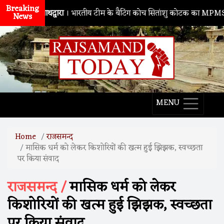
Breaking
नाथद्वारा
। भारतीय टीम के बैटिंग कोच सितांशु कोटक का MPMSC दौरा, युवा
News
MENU
Home
राजसमन्द
मासिक धर्म को लेकर किशोरियों की खत्म हुई झिझक, स्वच्छता
पर किया संवाद
राजसमन्द /
मासिक धर्म को लेकर
किशोरियों की खत्म हुई झिझक, स्वच्छता
पर किया संवाद