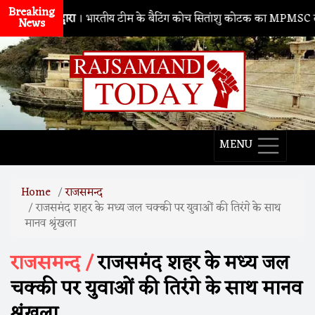
Breaking
नाथद्वारा
। भारतीय टीम के बैटिंग कोच सितांशु कोटक का MPMSC दौरा, युवा क
News
MENU
Home
राजसमन्द
राजसमंद शहर के मध्य जल चक्की पर युवाओं की तिरंगे के साथ
मानव श्रृंखला
राजसमन्द /
राजसमंद शहर के मध्य जल
चक्की पर युवाओं की तिरंगे के साथ मानव
श्रृंखला