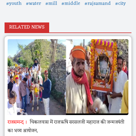
#youth
#water
#mill
#middle
#rajsamand
#city
RELATED NEWS
राजसमन्द
चिकलवास में राजऋषि सरसलजी महाराज की जन्मजयंती
का भव्य आयोजन,