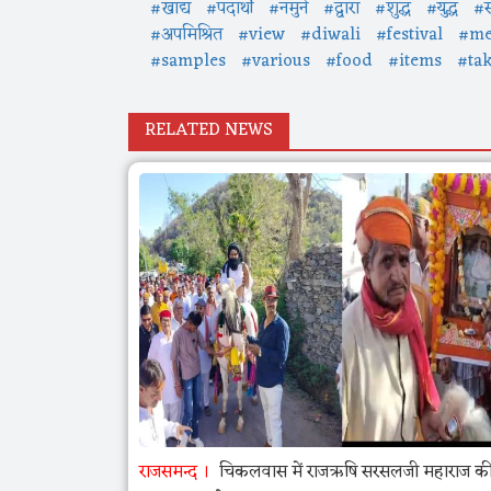
#खाद्य
#पदार्थो
#नमुने
#द्वारा
#शुद्ध
#युद्ध
#स
#अपमिश्रित
#view
#diwali
#festival
#me
#samples
#various
#food
#items
#ta
RELATED NEWS
राजसमन्द
चिकलवास में राजऋषि सरसलजी महाराज की 