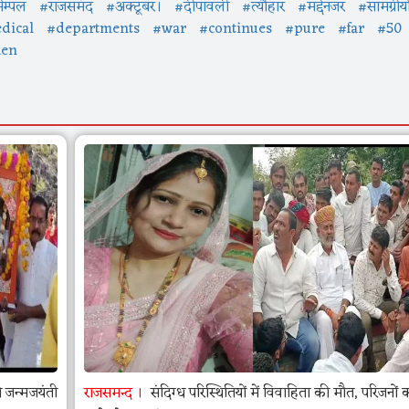
ेम्पल
#राजसमंद
#अक्टूबर।
#दीपावली
#त्यौहार
#मद्देनजर
#सामग्रीय
dical
#departments
#war
#continues
#pure
#far
#50
ken
जन्मजयंती
राजसमन्द
संदिग्ध परिस्थितियों में विवाहिता की मौत, परिजनों 