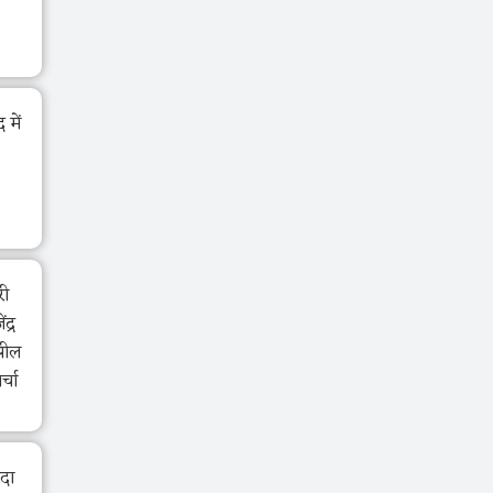
में
री
द्र
झील
र्चा
ंदा