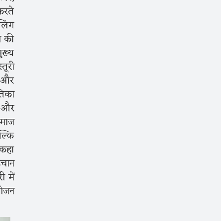
करते
लिंग
ा की
ुख्य
तूरी
न और
तिका
ा और
समाज
ल्कि
 कहा
हचान
 में
योजन