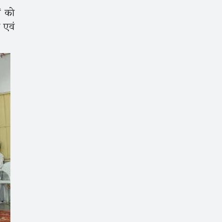
ं को
 एवं