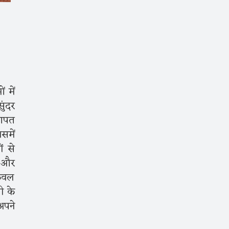
ं में
ुंदर
गणपत
समें
ं से
े और
केवल
ी के
अपने