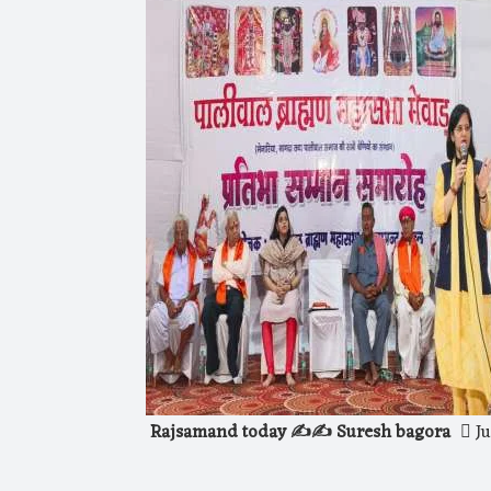
Rajsamand today ✍️✍️ Suresh bagora
Ju