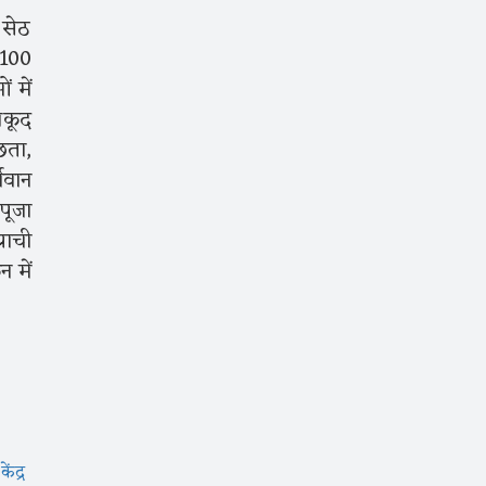
 सेठ
 100
 में
लकूद
छता,
ावान
पूजा
राची
न में
केंद्र