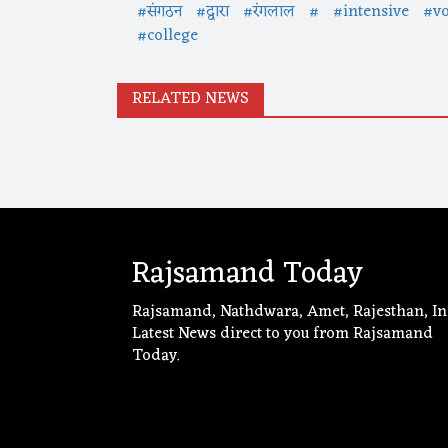
#संगठन
#द्वारा
#रंगलाल
#
#intensive
#vo
#college
RELATED NEWS
Rajsamand Today
Rajsamand, Nathdwara, Amet, Rajesthan, In
Latest News direct to you from Rajsamand
Today.