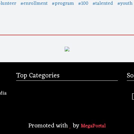
lunteer
#enrollment
#program
#100
#talented
#youth
Top Categories
So
dia
Promoted with
by
MegaPortal