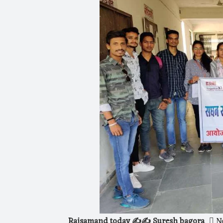
Rajsamand today ✍️✍️ Suresh bagora
No