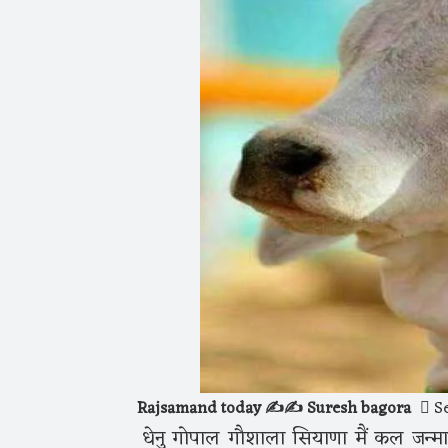
Rajsamand today ✍️✍️ Suresh bagora
Se
धेनु गोपाल गौशाला सियाणा मैं कल जन्माष