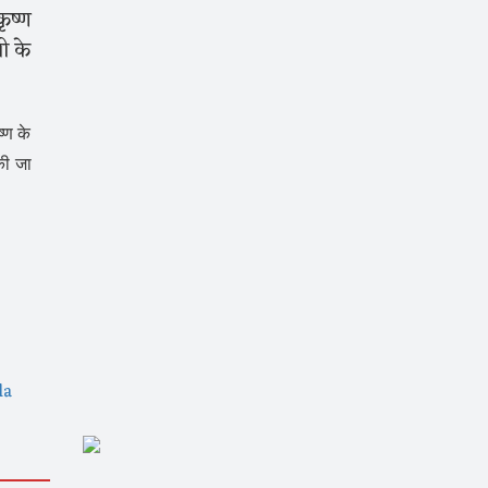
ृष्ण
ी के
्ण के
की जा
la