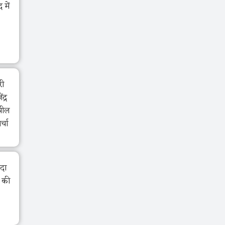
में
री
द्र
झील
र्चा
ंदा
ा की