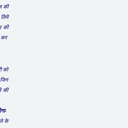
ाज की
 लिये
र की
चा कर
री को
ं जिन
ने की
ोगा-
ले के