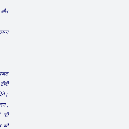
ं और
पन्न
 बजट
 टीवी
दिये।
तरण ,
ों की
टर की