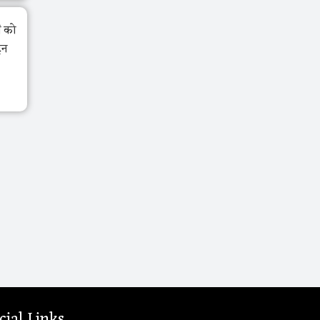
ं को
ेन
cial Links