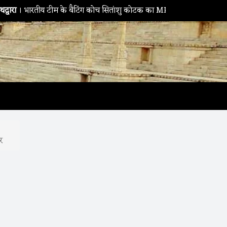
य टीम के बैटिंग कोच सितांशु कोटक का MPMSC दौरा, युवा क्रिकेटरों को दिए 
र