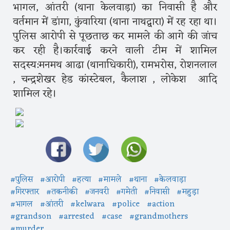
भागल, आंतरी (थाना केलवाड़ा) का निवासी है और
वर्तमान में डांगा, कुंवारिया (थाना नाथद्वारा) में रह रहा था।
पुलिस आरोपी से पूछताछ कर मामले की आगे की जांच
कर रही है।कार्रवाई करने वाली टीम में शामिल
सदस्य:मनमथ आढा (थानाधिकारी), रामभरोस, रोशनलाल
, चन्द्रशेखर हेड कांस्टेबल, कैलाश , लोकेश आदि
शामिल रहे।
#पुलिस
#आरोपी
#हत्या
#मामले
#थाना
#केलवाड़ा
#गिरफ्तार
#तकनीकी
#जनवरी
#गमेती
#निवासी
#महुड़ा
#भागल
#आंतरी
#kelwara
#police
#action
#grandson
#arrested
#case
#grandmothers
#murder