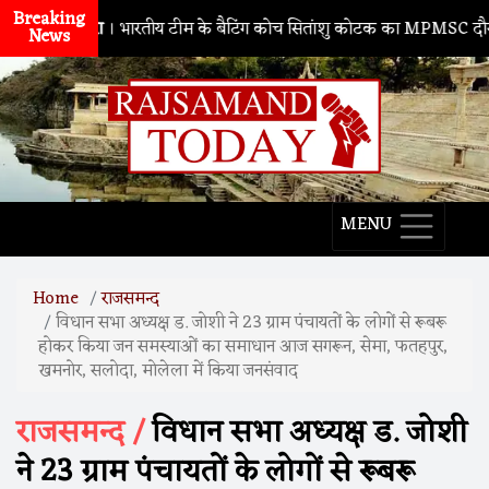
Breaking
ाथद्वारा
। भारतीय टीम के बैटिंग कोच सितांशु कोटक का MPMSC दौरा, युवा क्रि
News
MENU
Home
राजसमन्द
विधान सभा अध्यक्ष ड. जोशी ने 23 ग्राम पंचायतों के लोगों से रूबरू
होकर किया जन समस्याओं का समाधान आज सगरून, सेमा, फतहपुर,
खमनोर, सलोदा, मोलेला में किया जनसंवाद
राजसमन्द /
विधान सभा अध्यक्ष ड. जोशी
ने 23 ग्राम पंचायतों के लोगों से रूबरू