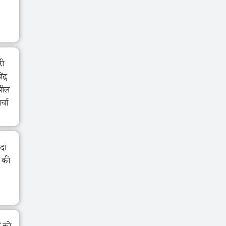
री
द्र
झील
र्चा
ंदा
ा की