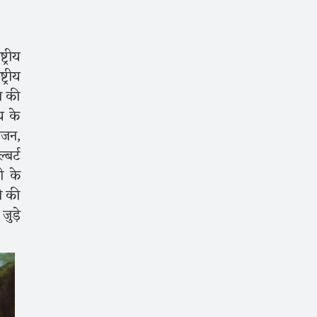
्रीय
्रीय
न की
य के
ोजन,
बर्ट
ी के
ी की
ुड़े