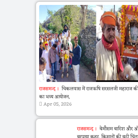
राजसमन्द
चिकलवास में राजऋषि सरसलजी महाराज की 
का भव्य आयोजन,
Apr 05, 2026
राजसमन्द
बेमौसम बारिश और ओला
बरपाया कहर, किसानों की बढ़ी चिंत