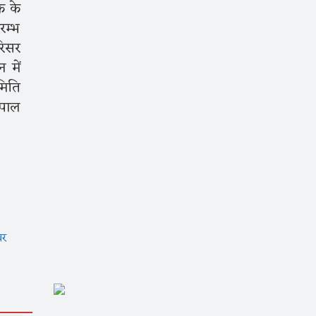
क के
रम्भ
रिसर
 में
मिति
ोपाल
बर