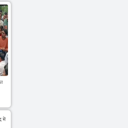
का
में