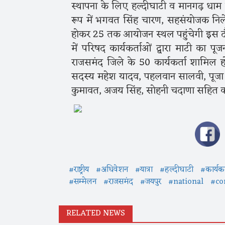
स्थापना के लिए हल्दीघाटी व मानगढ़ धाम स
रूप में भगवत सिंह चारण, सहसंयोजक निले
होकर 25 तक आयोजन स्थल पहुंचेगी इस दौरा
में परिषद कार्यकर्ताओं द्वारा माटी का प
राजसमंद जिले के 50 कार्यकर्ता शामिल 
सदस्य महेश यादव, पहलवान सालवी, पूजा प
कुमावत, अजय सिंह, सोहनी चदाणा सहित कई इक
#राष्ट्रीय
#अधिवेशन
#यात्रा
#हल्दीघाटी
#कार्यकर
#सम्मेलन
#राजसमंद
#जयपुर
#national
#co
RELATED NEWS