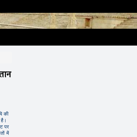
गतान
ये की
 है।
्ट पर
ं में