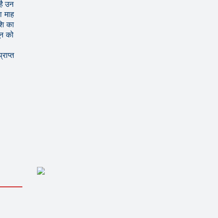
है उन
ा माह
शि का
ून को
राप्त